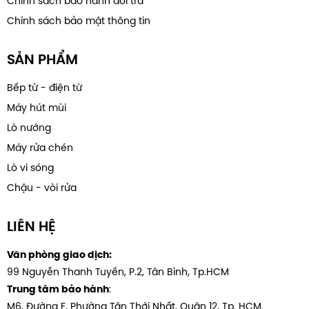
Chính sách bảo hành đổi trả
Chính sách bảo mật thông tin
SẢN PHẨM
Bếp từ - điện từ
Máy hút mùi
Lò nướng
Máy rửa chén
Lò vi sóng
Chậu - vòi rửa
LIÊN HỆ
Văn phòng giao dịch:
99 Nguyễn Thanh Tuyền, P.2, Tân Bình, Tp.HCM
:
Trung tâm bảo hành
M6, Đường F, Phường Tân Thới Nhất, Quân 12, Tp. HCM.