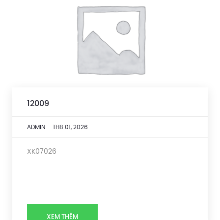
12009
ADMIN
TH8 01, 2026
XK07026
XEM THÊM