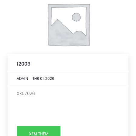
12009
ADMIN
TH8 01, 2026
XK07026
XEM THÊM