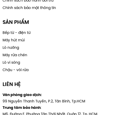
Chính sách bảo hành đổi trả
Chính sách bảo mật thông tin
SẢN PHẨM
Bếp từ - điện từ
Máy hút mùi
Lò nướng
Máy rửa chén
Lò vi sóng
Chậu - vòi rửa
LIÊN HỆ
Văn phòng giao dịch:
99 Nguyễn Thanh Tuyền, P.2, Tân Bình, Tp.HCM
:
Trung tâm bảo hành
M6, Đường F, Phường Tân Thới Nhất, Quân 12, Tp. HCM.