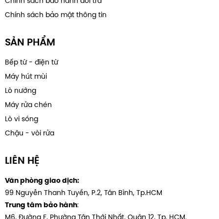
Chính sách bảo hành đổi trả
Chính sách bảo mật thông tin
SẢN PHẨM
Bếp từ - điện từ
Máy hút mùi
Lò nướng
Máy rửa chén
Lò vi sóng
Chậu - vòi rửa
LIÊN HỆ
Văn phòng giao dịch:
99 Nguyễn Thanh Tuyền, P.2, Tân Bình, Tp.HCM
:
Trung tâm bảo hành
M6, Đường F, Phường Tân Thới Nhất, Quân 12, Tp. HCM.