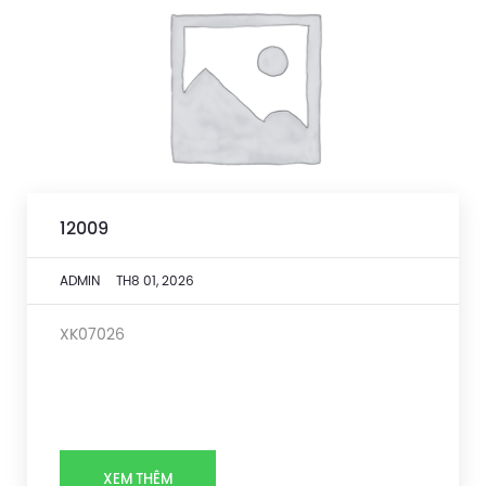
12009
ADMIN
TH8 01, 2026
XK07026
XEM THÊM