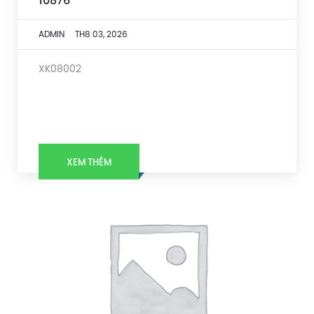
10876
ADMIN
TH8 03, 2026
XK08002
XEM THÊM