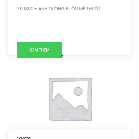
XK08001- ANH DƯƠNG BUÔN MÊ THUỘT
XEM THÊM