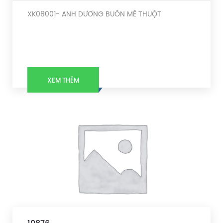
XK08001- ANH DƯƠNG BUÔN MÊ THUỘT
XEM THÊM