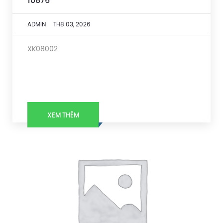
10876
ADMIN
TH8 03, 2026
XK08002
XEM THÊM