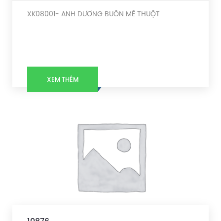
XK08001- ANH DƯƠNG BUÔN MÊ THUỘT
XEM THÊM