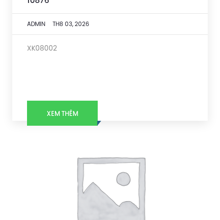
10876
ADMIN
TH8 03, 2026
XK08002
XEM THÊM